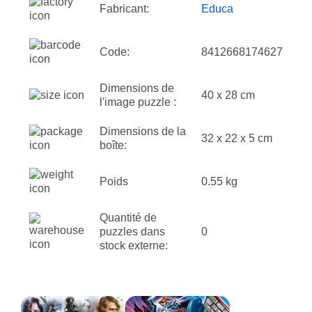
Fabricant:
Educa
Code:
8412668174627
Dimensions de
40 x 28 cm
l'image puzzle :
Dimensions de la
32 x 22 x 5 cm
boîte:
Poids
0.55 kg
Quantité de
puzzles dans
0
stock externe: