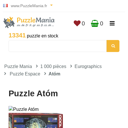
www.PuzzleMania.fr
0
0
13341
puzzle en stock
Puzzle Mania
1 000 pièces
Eurographics
Puzzle Espace
Atóm
Puzzle Atóm