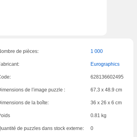
ombre de pièces:
1 000
abricant:
Eurographics
Code:
628136602495
imensions de l'image puzzle :
67.3 x 48.9 cm
imensions de la boîte:
36 x 26 x 6 cm
Poids
0.81 kg
uantité de puzzles dans stock externe:
0