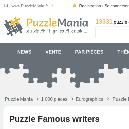
www.PuzzleMania.fr
Registration
/
Se connecter
13331
puzzle 
NEWS
VENTE
PAR PIÈCES
THÈ
Puzzle Mania
1 000 pièces
Eurographics
Puzzle 
Puzzle Famous writers