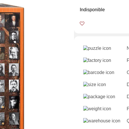
Indisponible
N
F
D
D
Q