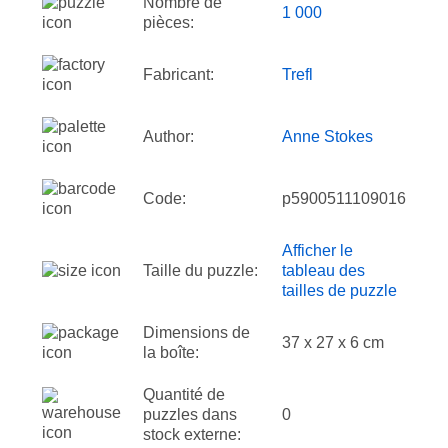
Nombre de
1 000
pièces:
Fabricant:
Trefl
Author:
Anne Stokes
Code:
p5900511109016
Afficher le
Taille du puzzle:
tableau des
tailles de puzzle
Dimensions de
37 x 27 x 6 cm
la boîte:
Quantité de
puzzles dans
0
stock externe: