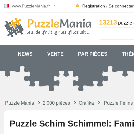
www.PuzzleMania.fr
Registration
/
Se connecter
13213
puzzle 
NEWS
VENTE
PAR PIÈCES
THÈ
Puzzle Mania
2 000 pièces
Grafika
Puzzle Félins
Puzzle Schim Schimmel: Fami