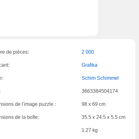
e de pièces:
2 000
cant:
Grafika
r:
Schim Schimmel
:
3663384504174
sions de l'image puzzle :
98 x 69 cm
sions de la boîte:
35.5 x 24.5 x 5.5 cm
1.27 kg