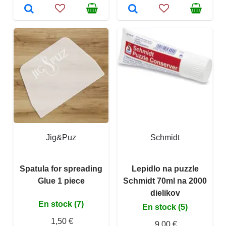
Jig&Puz
Schmidt
Spatula for spreading
Lepidlo na puzzle
Glue 1 piece
Schmidt 70ml na 2000
dielikov
En stock (7)
En stock (5)
1,50 €
9,00 €