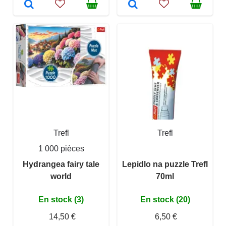
Trefl
Trefl
1 000 pièces
Hydrangea fairy tale
Lepidlo na puzzle Trefl
world
70ml
En stock (3)
En stock (20)
14,50 €
6,50 €