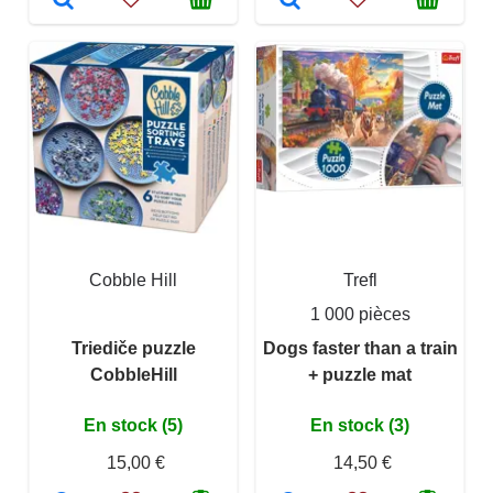
Cobble Hill
Trefl
1 000 pièces
Triediče puzzle
Dogs faster than a train
CobbleHill
+ puzzle mat
En stock (5)
En stock (3)
15,00 €
14,50 €