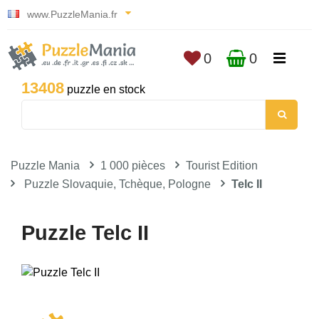
www.PuzzleMania.fr
0
0
13408
puzzle en stock
Puzzle Mania
1 000 pièces
Tourist Edition
Puzzle Slovaquie, Tchèque, Pologne
Telc II
Puzzle Telc II