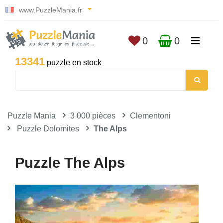
www.PuzzleMania.fr
0
0
13341
puzzle en stock
Puzzle Mania
3 000 pièces
Clementoni
Puzzle Dolomites
The Alps
Puzzle The Alps