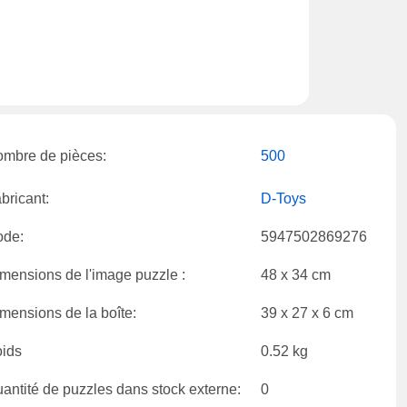
mbre de pièces:
500
bricant:
D-Toys
ode:
5947502869276
mensions de l'image puzzle :
48 x 34 cm
mensions de la boîte:
39 x 27 x 6 cm
ids
0.52 kg
antité de puzzles dans stock externe:
0