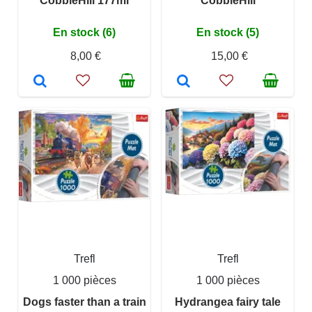
CobbleHill 177ml
CobbleHill
En stock (6)
En stock (5)
8,00 €
15,00 €
Trefl
Trefl
1 000 pièces
1 000 pièces
Dogs faster than a train
Hydrangea fairy tale