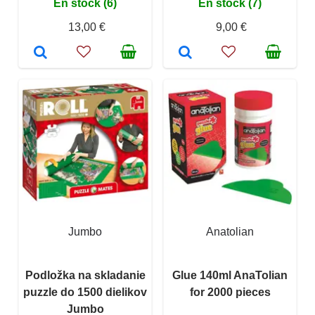
En stock (6)
En stock (7)
13,00 €
9,00 €
Jumbo
Anatolian
Podložka na skladanie
Glue 140ml AnaTolian
puzzle do 1500 dielikov
for 2000 pieces
Jumbo