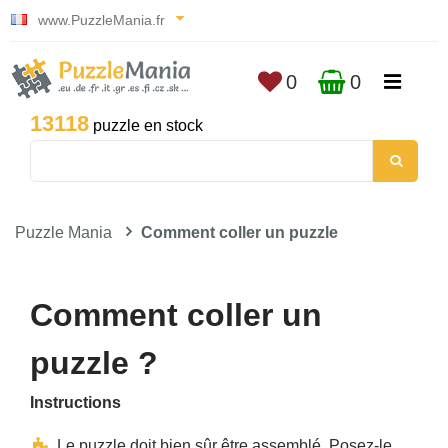
www.PuzzleMania.fr
0
0
13118
puzzle en stock
Puzzle Mania
Comment coller un puzzle
Comment coller un
puzzle ?
Instructions
Le puzzle doit bien sûr être assemblé. Posez-le