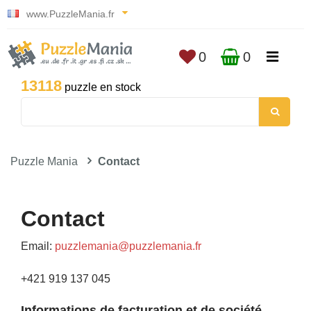
www.PuzzleMania.fr
0
0
13118
puzzle en stock
Puzzle Mania
Contact
Contact
Email:
puzzlemania@puzzlemania.fr
+421 919 137 045
Informations de facturation et de société