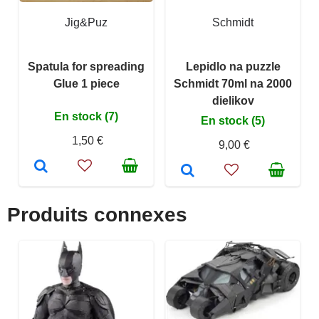
Jig&Puz
Schmidt
Spatula for spreading
Lepidlo na puzzle
Glue 1 piece
Schmidt 70ml na 2000
dielikov
En stock (7)
En stock (5)
1,50 €
9,00 €
Produits connexes