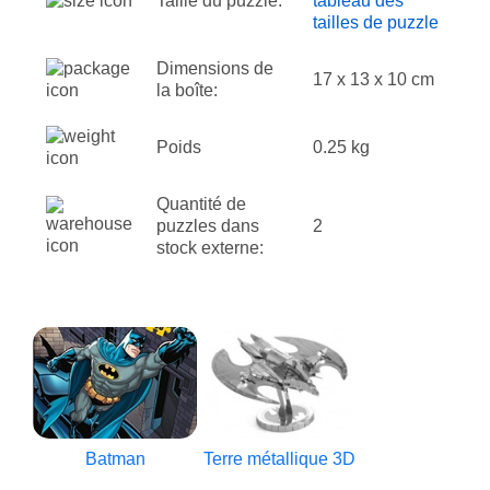
Taille du puzzle:
tableau des
tailles de puzzle
Dimensions de
17 x 13 x 10 cm
la boîte:
Poids
0.25 kg
Quantité de
puzzles dans
2
stock externe:
Batman
Terre métallique 3D