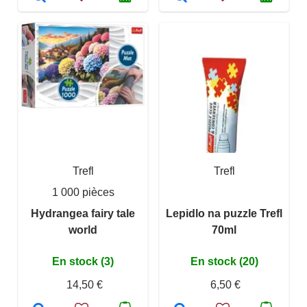
Trefl
Trefl
1 000 pièces
Hydrangea fairy tale
Lepidlo na puzzle Trefl
world
70ml
En stock (3)
En stock (20)
14,50 €
6,50 €