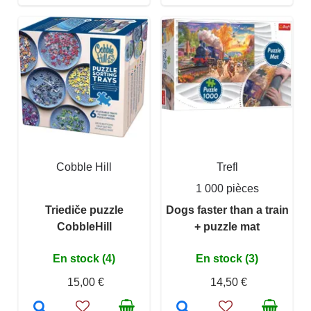
Cobble Hill
Trefl
1 000 pièces
Triediče puzzle
Dogs faster than a train
CobbleHill
+ puzzle mat
En stock (4)
En stock (3)
15,00 €
14,50 €