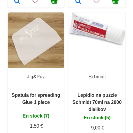
Jig&Puz
Schmidt
Spatula for spreading
Lepidlo na puzzle
Glue 1 piece
Schmidt 70ml na 2000
dielikov
En stock (7)
En stock (5)
1,50 €
9,00 €