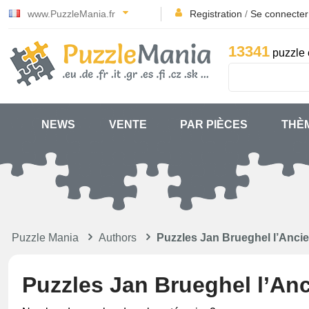
www.PuzzleMania.fr
Registration
/
Se connecter
13341
puzzle 
NEWS
VENTE
PAR PIÈCES
THÈ
Puzzle Mania
Authors
Puzzles Jan Brueghel l’Anci
Puzzles Jan Brueghel l’An