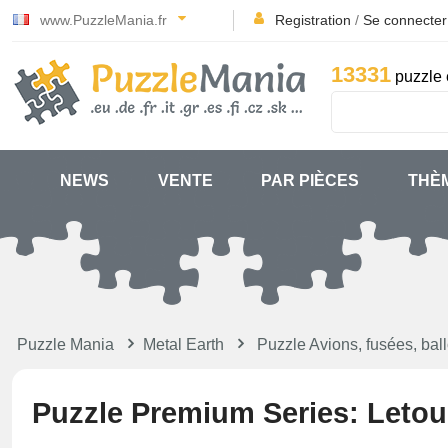
www.PuzzleMania.fr
Registration
/
Se connecter
13331
puzzle 
NEWS
VENTE
PAR PIÈCES
THÈ
Puzzle Mania
Metal Earth
Puzzle Avions, fusées, bal
Puzzle Premium Series: Leto