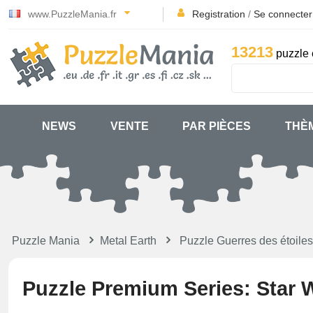
www.PuzzleMania.fr
Registration
/
Se connecter
13213
puzzle 
NEWS
VENTE
PAR PIÈCES
THÈ
Puzzle Mania
Metal Earth
Puzzle Guerres des étoiles
Puzzle Premium Series: Star 