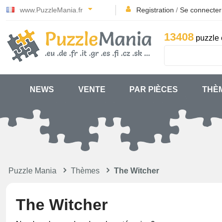
www.PuzzleMania.fr
Registration
/
Se connecter
13408
puzzle 
NEWS
VENTE
PAR PIÈCES
THÈ
Puzzle Mania
Thèmes
The Witcher
The Witcher