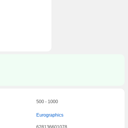
500 - 1000
Eurographics
628136601078