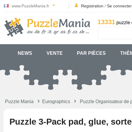
www.PuzzleMania.fr
Registration
/
Se connecter
13331
puzzle 
NEWS
VENTE
PAR PIÈCES
THÈ
Puzzle Mania
Eurographics
Puzzle Organisateur de 
Puzzle 3-Pack pad, glue, sorte