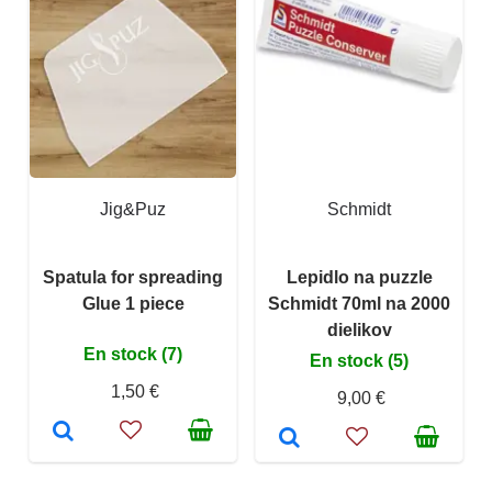
Jig&Puz
Schmidt
Spatula for spreading
Lepidlo na puzzle
Glue 1 piece
Schmidt 70ml na 2000
dielikov
En stock (7)
En stock (5)
1,50 €
9,00 €