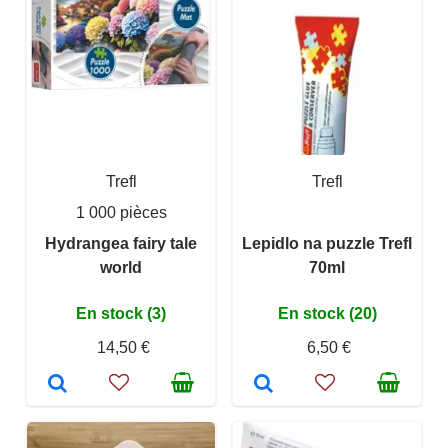
Trefl
Trefl
1 000 pièces
Hydrangea fairy tale
Lepidlo na puzzle Trefl
world
70ml
En stock (3)
En stock (20)
14,50 €
6,50 €