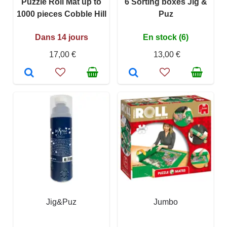
Puzzle Roll Mat up to
6 Sorting boxes Jig &
1000 pieces Cobble Hill
Puz
Dans 14 jours
En stock (6)
17,00 €
13,00 €
Jig&Puz
Jumbo