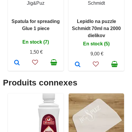
Jig&Puz
Schmidt
Spatula for spreading
Lepidlo na puzzle
Glue 1 piece
Schmidt 70ml na 2000
dielikov
En stock (7)
En stock (5)
1,50 €
9,00 €
Produits connexes