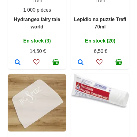
Trefl
Trefl
1 000 pièces
Hydrangea fairy tale
Lepidlo na puzzle Trefl
world
70ml
En stock (3)
En stock (20)
14,50 €
6,50 €