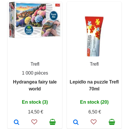
Trefl
Trefl
1 000 pièces
Hydrangea fairy tale
Lepidlo na puzzle Trefl
world
70ml
En stock (3)
En stock (20)
14,50 €
6,50 €