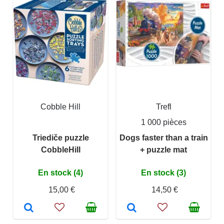
Cobble Hill
Trefl
1 000 pièces
Triediče puzzle
Dogs faster than a train
CobbleHill
+ puzzle mat
En stock (4)
En stock (3)
15,00 €
14,50 €