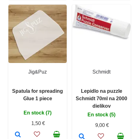
Jig&Puz
Schmidt
Spatula for spreading
Lepidlo na puzzle
Glue 1 piece
Schmidt 70ml na 2000
dielikov
En stock (7)
En stock (5)
1,50 €
9,00 €