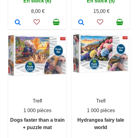
En stock (6)
En stock (5)
8,00 €
15,00 €
Trefl
Trefl
1 000 pièces
1 000 pièces
Dogs faster than a train
Hydrangea fairy tale
+ puzzle mat
world