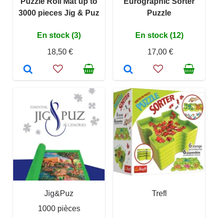
Puzzle Roll Mat up to
Eurographic Sorter
3000 pieces Jig & Puz
Puzzle
En stock (3)
En stock (12)
18,50 €
17,00 €
Jig&Puz
Trefl
1000 pièces