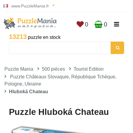
www.PuzzleMania.fr
0
0
13213
puzzle en stock
Puzzle Mania
500 pièces
Tourist Edition
Puzzle Châteaux Slovaquie, République Tchèque,
Pologne, Ukraine
Hluboká Chateau
Puzzle Hluboká Chateau