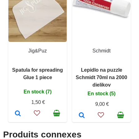
Jig&Puz
Schmidt
Spatula for spreading
Lepidlo na puzzle
Glue 1 piece
Schmidt 70ml na 2000
dielikov
En stock (7)
En stock (5)
1,50 €
9,00 €
Produits connexes