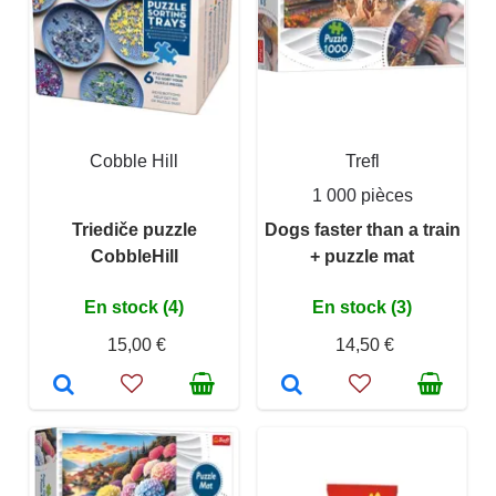
Cobble Hill
Trefl
1 000 pièces
Triediče puzzle
Dogs faster than a train
CobbleHill
+ puzzle mat
En stock (4)
En stock (3)
15,00 €
14,50 €