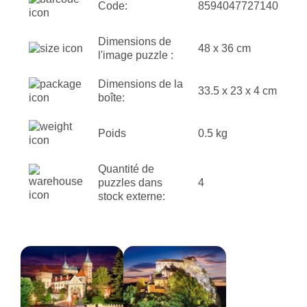
Code:
8594047727140
Dimensions de
48 x 36 cm
l'image puzzle :
Dimensions de la
33.5 x 23 x 4 cm
boîte:
Poids
0.5 kg
Quantité de
puzzles dans
4
stock externe: