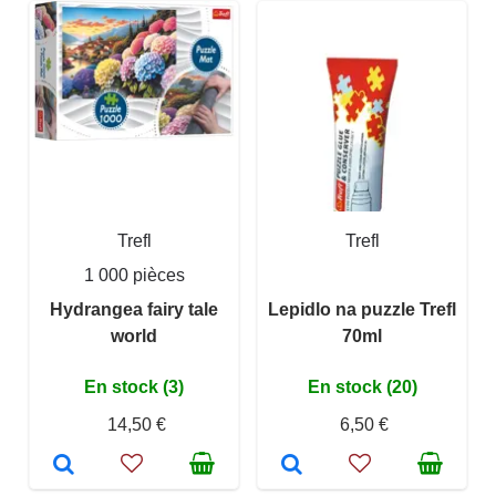
Trefl
Trefl
1 000 pièces
Hydrangea fairy tale
Lepidlo na puzzle Trefl
world
70ml
En stock (3)
En stock (20)
14,50 €
6,50 €