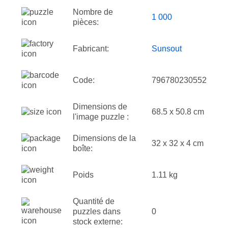
Nombre de
1 000
pièces:
Fabricant:
Sunsout
Code:
796780230552
Dimensions de
68.5 x 50.8 cm
l'image puzzle :
Dimensions de la
32 x 32 x 4 cm
boîte:
Poids
1.11 kg
Quantité de
puzzles dans
0
stock externe: