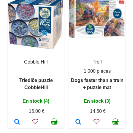
Cobble Hill
Trefl
1 000 pièces
Triediče puzzle
Dogs faster than a train
CobbleHill
+ puzzle mat
En stock (4)
En stock (3)
15,00 €
14,50 €