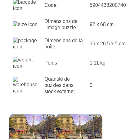
Code:
5904438200740
Dimensions de
92 x 68 cm
l'image puzzle :
Dimensions de la
35 x 26.5 x 5 cm
boîte:
Poids
1.11 kg
Quantité de
puzzles dans
0
stock externe: