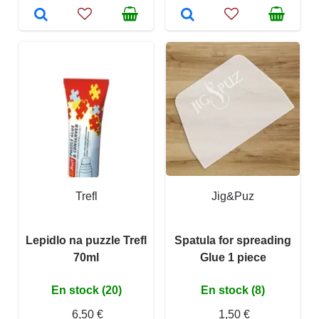
Trefl
Jig&Puz
Lepidlo na puzzle Trefl
Spatula for spreading
70ml
Glue 1 piece
En stock (20)
En stock (8)
6,50 €
1,50 €