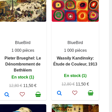
BlueBird
BlueBird
1 000 pièces
1 000 pièces
Pieter Brueghel: Le
Wassily Kandinsky:
Dénombrement de
Étude de Couleur, 1913
Bethléem
En stock (1)
En stock (1)
12,80 €
11,50 €
12,80 €
11,50 €