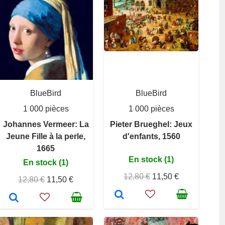
BlueBird
BlueBird
1 000 pièces
1 000 pièces
Johannes Vermeer: La
Pieter Brueghel: Jeux
Jeune Fille à la perle,
d'enfants, 1560
1665
En stock (1)
En stock (1)
12,80 €
11,50 €
12,80 €
11,50 €