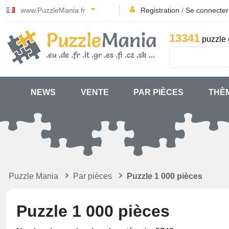
www.PuzzleMania.fr
Registration
/
Se connecter
13341
puzzle 
NEWS
VENTE
PAR PIÈCES
THÈ
Puzzle Mania
Par pièces
Puzzle 1 000 pièces
Puzzle 1 000 pièces