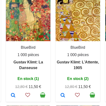
BlueBird
BlueBird
1 000 pièces
1 000 pièces
Gustav Klimt: La
Gustav Klimt: L’Attente,
Danseuse
1905
En stock (1)
En stock (2)
12,80 €
11,50 €
12,80 €
11,50 €