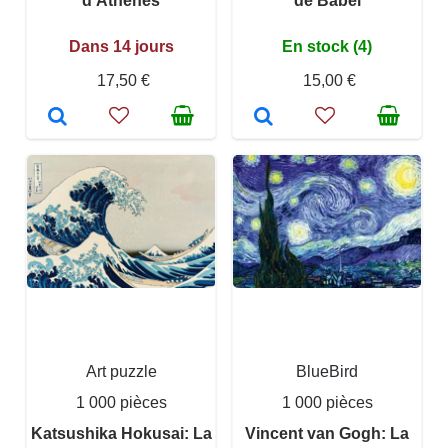
d'Athènes
de Babel
Dans 14 jours
En stock (4)
17,50 €
15,00 €
Art puzzle
BlueBird
1 000 pièces
1 000 pièces
Katsushika Hokusai: La
Vincent van Gogh: La