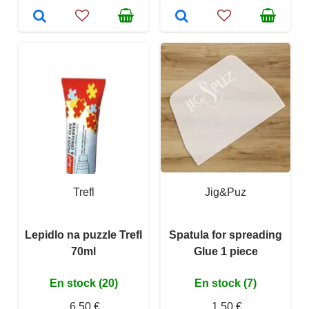
Trefl
Jig&Puz
Lepidlo na puzzle Trefl
Spatula for spreading
70ml
Glue 1 piece
En stock (20)
En stock (7)
6,50 €
1,50 €