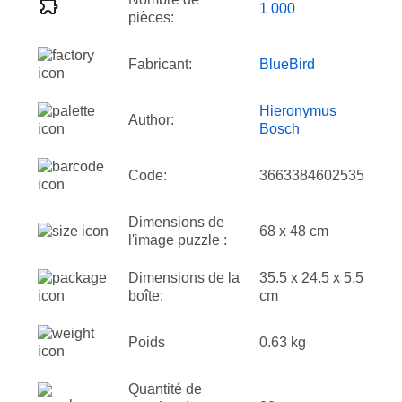
1 000
pièces:
Fabricant:
BlueBird
Hieronymus
Author:
Bosch
Code:
3663384602535
Dimensions de
68 x 48 cm
l'image puzzle :
Dimensions de la
35.5 x 24.5 x 5.5
boîte:
cm
Poids
0.63 kg
Quantité de