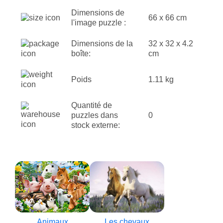
Dimensions de
66 x 66 cm
l'image puzzle :
Dimensions de la
32 x 32 x 4.2
boîte:
cm
Poids
1.11 kg
Quantité de
puzzles dans
0
stock externe:
Animaux
Les chevaux