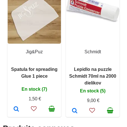
Jig&Puz
Schmidt
Spatula for spreading
Lepidlo na puzzle
Glue 1 piece
Schmidt 70ml na 2000
dielikov
En stock (7)
En stock (5)
1,50 €
9,00 €