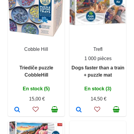
Cobble Hill
Trefl
1 000 pièces
Triediče puzzle
Dogs faster than a train
CobbleHill
+ puzzle mat
En stock (5)
En stock (3)
15,00 €
14,50 €