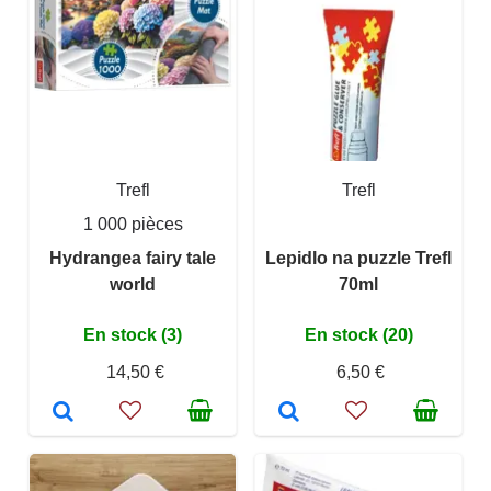
Trefl
Trefl
1 000 pièces
Hydrangea fairy tale
Lepidlo na puzzle Trefl
world
70ml
En stock (3)
En stock (20)
14,50 €
6,50 €