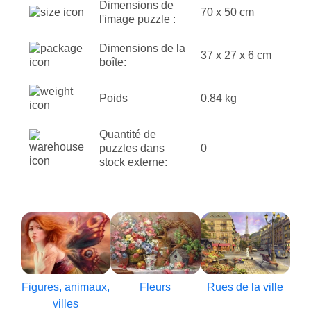
Dimensions de
70 x 50 cm
l'image puzzle :
Dimensions de la
37 x 27 x 6 cm
boîte:
Poids
0.84 kg
Quantité de
puzzles dans
0
stock externe:
Figures, animaux,
Fleurs
Rues de la ville
villes