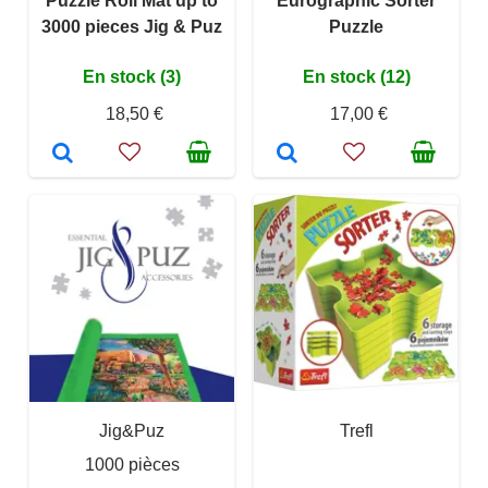
Puzzle Roll Mat up to
Eurographic Sorter
3000 pieces Jig & Puz
Puzzle
En stock (3)
En stock (12)
18,50 €
17,00 €
Jig&Puz
Trefl
1000 pièces