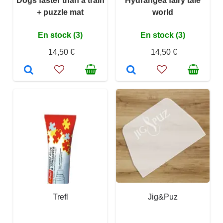
Dogs faster than a train
Hydrangea fairy tale
+ puzzle mat
world
En stock (3)
En stock (3)
14,50 €
14,50 €
Trefl
Jig&Puz