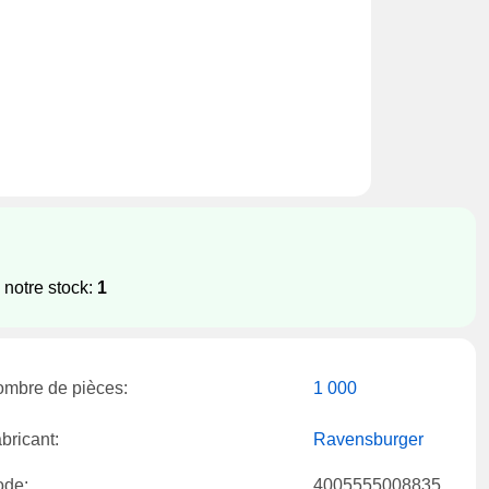
 notre stock:
1
mbre de pièces:
1 000
bricant:
Ravensburger
ode:
4005555008835