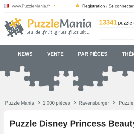
www.PuzzleMania.fr
Registration
/
Se connecter
13341
puzzle 
NEWS
VENTE
PAR PIÈCES
THÈ
Puzzle Mania
1 000 pièces
Ravensburger
Puzzle
Puzzle Disney Princess Beaut