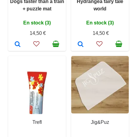
Dogs faster than a train
Hydrangea fairy tale
+ puzzle mat
world
En stock (3)
En stock (3)
14,50 €
14,50 €
Trefl
Jig&Puz