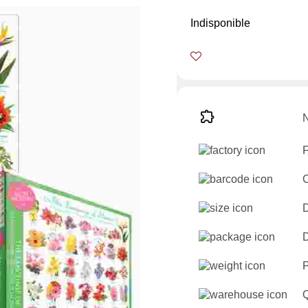
Indisponible
N
F
D
D
Q