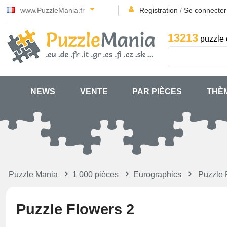
www.PuzzleMania.fr
Registration
/
Se connecter
13213
puzzle 
NEWS
VENTE
PAR PIÈCES
THÈ
Puzzle Mania
1 000 pièces
Eurographics
Puzzle 
Puzzle Flowers 2