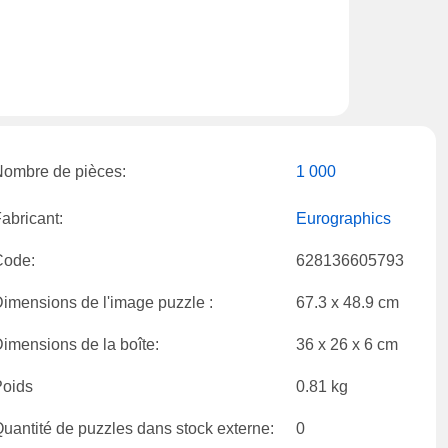
ombre de pièces:
1 000
abricant:
Eurographics
Code:
628136605793
imensions de l'image puzzle :
67.3 x 48.9 cm
imensions de la boîte:
36 x 26 x 6 cm
Poids
0.81 kg
uantité de puzzles dans stock externe:
0