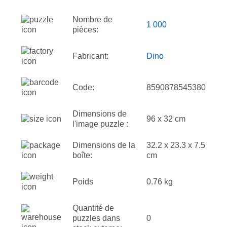
Nombre de
1 000
pièces:
Fabricant:
Dino
Code:
8590878545380
Dimensions de
96 x 32 cm
l'image puzzle :
Dimensions de la
32.2 x 23.3 x 7.5
boîte:
cm
Poids
0.76 kg
Quantité de
puzzles dans
0