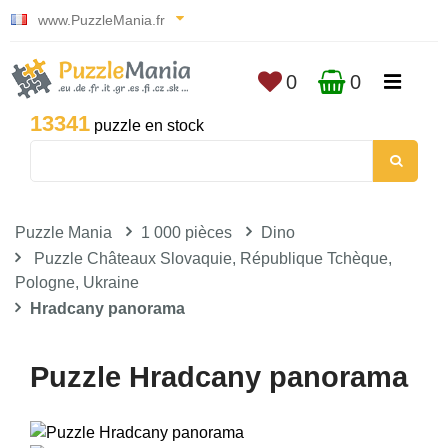
www.PuzzleMania.fr
0
0
13341
puzzle en stock
Puzzle Mania
1 000 pièces
Dino
Puzzle Châteaux Slovaquie, République Tchèque,
Pologne, Ukraine
Hradcany panorama
Puzzle Hradcany panorama