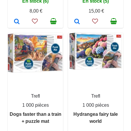
En stock (6)
En stock (5)
8,00 €
15,00 €
Trefl
Trefl
1 000 pièces
1 000 pièces
Dogs faster than a train
Hydrangea fairy tale
+ puzzle mat
world