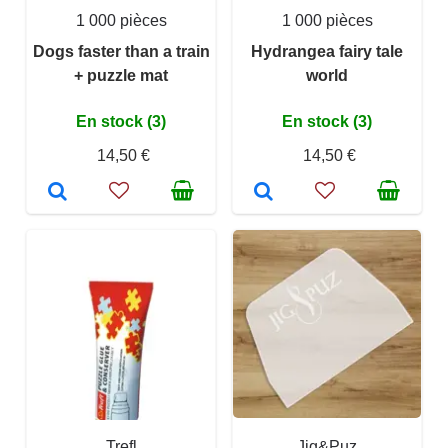
1 000 pièces
1 000 pièces
Dogs faster than a train
Hydrangea fairy tale
+ puzzle mat
world
En stock (3)
En stock (3)
14,50 €
14,50 €
Trefl
Jig&Puz