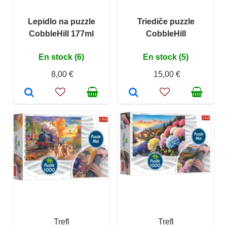
Lepidlo na puzzle
Triediče puzzle
CobbleHill 177ml
CobbleHill
En stock (6)
En stock (5)
8,00 €
15,00 €
Trefl
Trefl