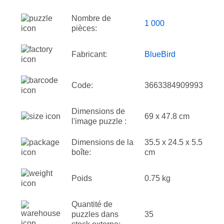
Nombre de
1 000
pièces:
Fabricant:
BlueBird
Code:
3663384909993
Dimensions de
69 x 47.8 cm
l'image puzzle :
Dimensions de la
35.5 x 24.5 x 5.5
boîte:
cm
Poids
0.75 kg
Quantité de
puzzles dans
35