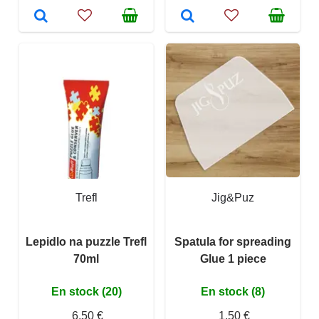
Trefl
Jig&Puz
Lepidlo na puzzle Trefl
Spatula for spreading
70ml
Glue 1 piece
En stock (20)
En stock (8)
6,50 €
1,50 €