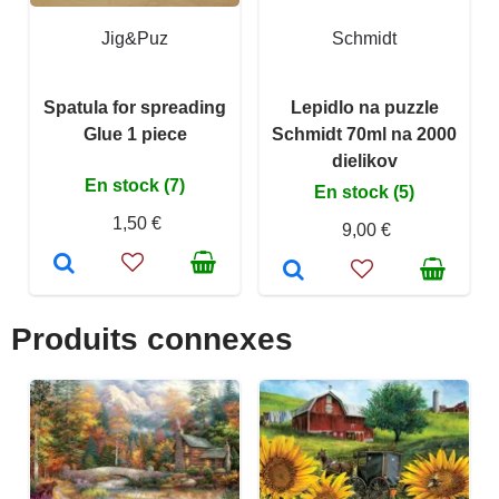
Jig&Puz
Schmidt
Spatula for spreading
Lepidlo na puzzle
Glue 1 piece
Schmidt 70ml na 2000
dielikov
En stock (7)
En stock (5)
1,50 €
9,00 €
Produits connexes