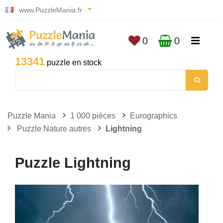
www.PuzzleMania.fr
0
0
13341
puzzle en stock
Puzzle Mania
1 000 pièces
Eurographics
Puzzle Nature autres
Lightning
Puzzle Lightning