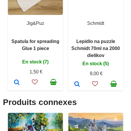
Jig&Puz
Schmidt
Spatula for spreading
Lepidlo na puzzle
Glue 1 piece
Schmidt 70ml na 2000
dielikov
En stock (7)
En stock (5)
1,50 €
9,00 €
Produits connexes