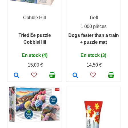
Cobble Hill
Trefl
1 000 pièces
Triediče puzzle
Dogs faster than a train
CobbleHill
+ puzzle mat
En stock (4)
En stock (3)
15,00 €
14,50 €