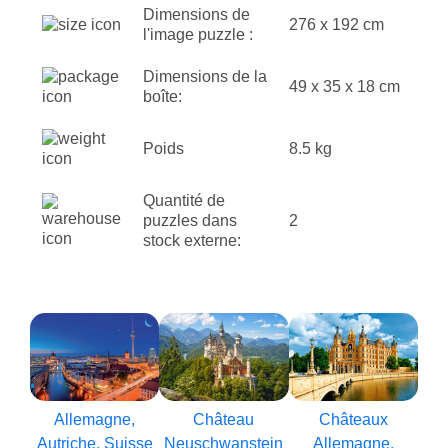
Dimensions de
276 x 192 cm
l'image puzzle :
Dimensions de la
49 x 35 x 18 cm
boîte:
Poids
8.5 kg
Quantité de
puzzles dans
2
stock externe:
Allemagne,
Château
Châteaux
Autriche, Suisse
Neuschwanstein
Allemagne,