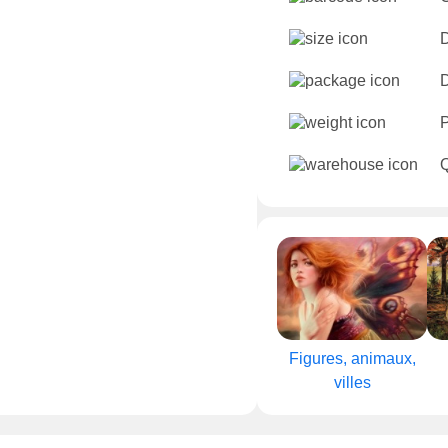
D
D
Q
Figures, animaux,
villes