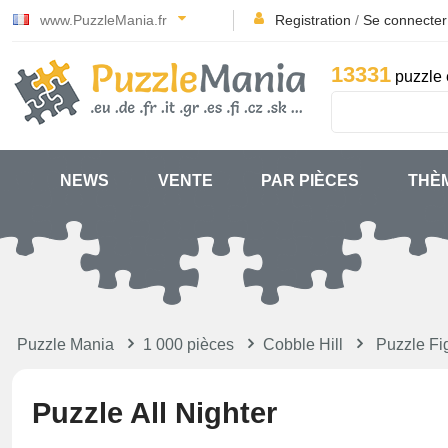
www.PuzzleMania.fr
Registration
/
Se connecter
13331
puzzle 
NEWS
VENTE
PAR PIÈCES
THÈ
Puzzle Mania
1 000 pièces
Cobble Hill
Puzzle Fig
Puzzle All Nighter