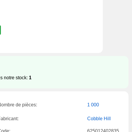
s notre stock:
1
ombre de pièces:
1 000
abricant:
Cobble Hill
Code:
625012402835