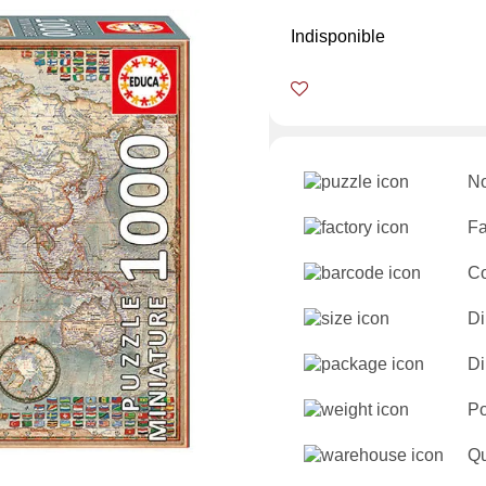
Indisponible
No
Fa
C
Di
Di
Po
Qu