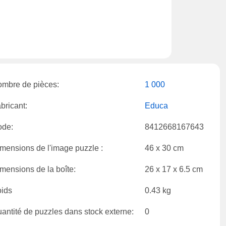
mbre de pièces:
1 000
bricant:
Educa
ode:
8412668167643
mensions de l'image puzzle :
46 x 30 cm
mensions de la boîte:
26 x 17 x 6.5 cm
ids
0.43 kg
antité de puzzles dans stock externe:
0