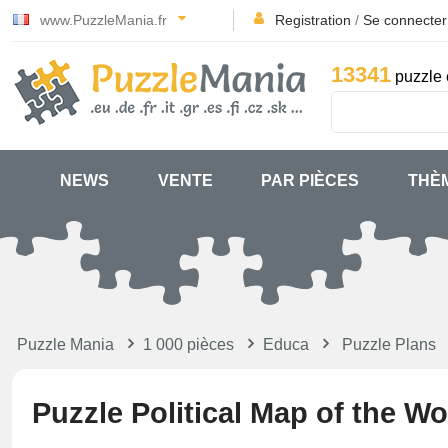
www.PuzzleMania.fr
Registration
/
Se connecter
13341
puzzle 
NEWS
VENTE
PAR PIÈCES
THÈ
Puzzle Mania
1 000 pièces
Educa
Puzzle Plans
Puzzle Political Map of the Wo