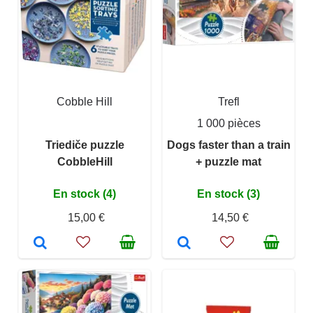
Cobble Hill
Trefl
1 000 pièces
Triediče puzzle
Dogs faster than a train
CobbleHill
+ puzzle mat
En stock (4)
En stock (3)
15,00 €
14,50 €