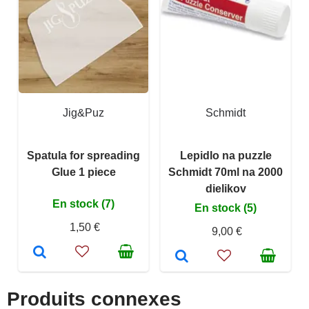
Jig&Puz
Schmidt
Spatula for spreading
Lepidlo na puzzle
Glue 1 piece
Schmidt 70ml na 2000
dielikov
En stock (7)
En stock (5)
1,50 €
9,00 €
Produits connexes