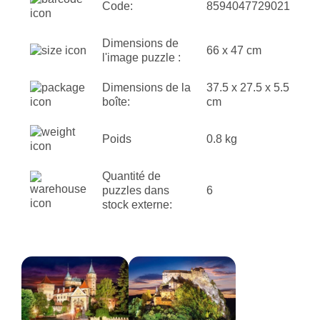
Code:
8594047729021
Dimensions de
66 x 47 cm
l'image puzzle :
Dimensions de la
37.5 x 27.5 x 5.5
boîte:
cm
Poids
0.8 kg
Quantité de
puzzles dans
6
stock externe: