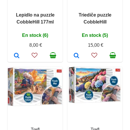
Lepidlo na puzzle
Triediče puzzle
CobbleHill 177ml
CobbleHill
En stock (6)
En stock (5)
8,00 €
15,00 €
Trefl
Trefl