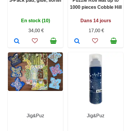
3-Pack pad, glue, sorter
Puzzle Roll Mat up to
1000 pieces Cobble Hill
En stock (10)
Dans 14 jours
34,00 €
17,00 €
Jig&Puz
Jig&Puz