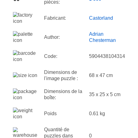
pièces:
Fabricant:
Castorland
Adrian
Author:
Chesterman
Code:
5904438104314
Dimensions de
68 x 47 cm
l'image puzzle :
Dimensions de la
35 x 25 x 5 cm
boîte:
Poids
0.61 kg
Quantité de
puzzles dans
0