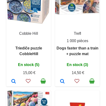
Cobble Hill
Trefl
1 000 pièces
Triediče puzzle
Dogs faster than a train
CobbleHill
+ puzzle mat
En stock (5)
En stock (3)
15,00 €
14,50 €