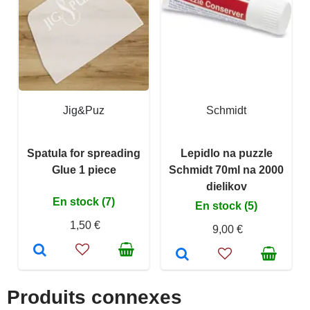
Jig&Puz
Schmidt
Spatula for spreading
Lepidlo na puzzle
Glue 1 piece
Schmidt 70ml na 2000
dielikov
En stock (7)
En stock (5)
1,50 €
9,00 €
Produits connexes