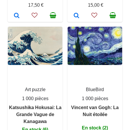
17,50 €
15,00 €
Art puzzle
BlueBird
1 000 pièces
1 000 pièces
Katsushika Hokusai: La
Vincent van Gogh: La
Grande Vague de
Nuit étoilée
Kanagawa
En stock (2)
En stock (6)