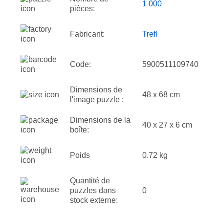
1 000
pièces:
Fabricant:
Trefl
Code:
5900511109740
Dimensions de
48 x 68 cm
l'image puzzle :
Dimensions de la
40 x 27 x 6 cm
boîte:
Poids
0.72 kg
Quantité de
puzzles dans
0
stock externe: