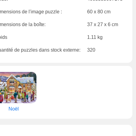
mensions de l'image puzzle :
60 x 80 cm
mensions de la boîte:
37 x 27 x 6 cm
ids
1.11 kg
antité de puzzles dans stock externe:
320
Noël