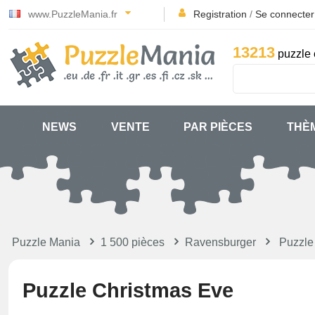
www.PuzzleMania.fr
Registration
/
Se connecter
13213
puzzle 
NEWS
VENTE
PAR PIÈCES
THÈ
Puzzle Mania
1 500 pièces
Ravensburger
Puzzle
Puzzle Christmas Eve