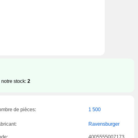
 notre stock:
2
mbre de pièces:
1 500
bricant:
Ravensburger
ode:
4005555007173