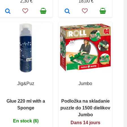
2,30 €
18,00 €
Jig&Puz
Jumbo
Glue 220 ml with a
Podložka na skladanie
Sponge
puzzle do 1500 dielikov
Jumbo
En stock (6)
Dans 14 jours